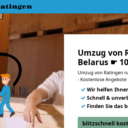
atingen
Umzug von R
Belarus ☛ 1
Umzug von Ratingen n
- Kostenlose Angebote 
✓
Wir helfen Ihne
✓
Schnell & unverb
✓
Finden Sie das 
blitzschnell ko