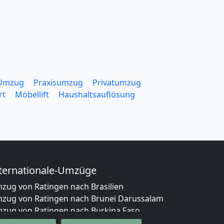
 Umzug
Praxisumzug
Privatumzug
rt
Möbellift
Haushaltsauflösung
ternationale-Umzüge
zug von Ratingen nach Brasilien
zug von Ratingen nach Brunei Darussalam
zug von Ratingen nach Burkina Faso
zug von Ratingen nach Burundi