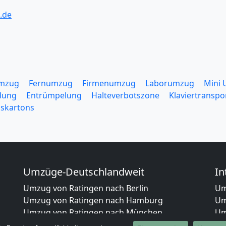
.de
mzug
Fernumzug
Firmenumzug
Laborumzug
Mini
dung
Entrümpelung
Halteverbotszone
Klaviertranspo
skartons
Umzüge-Deutschlandweit
In
Umzug von Ratingen nach Berlin
Um
Umzug von Ratingen nach Hamburg
Um
Umzug von Ratingen nach München
Um
Umzug von Ratingen nach Köln
Um