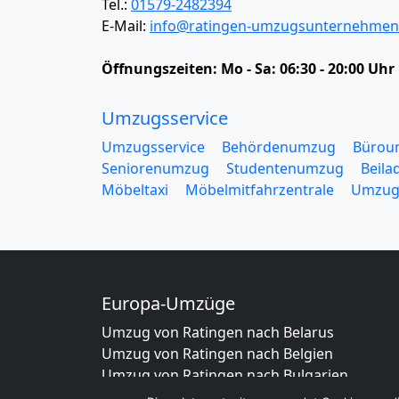
Tel.:
01579-2482394
E-Mail:
info@ratingen-umzugsunternehmen
Öffnungszeiten:
Mo - Sa: 06:30 - 20:00 Uhr
Umzugsservice
Umzugsservice
Behördenumzug
Bürou
Seniorenumzug
Studentenumzug
Beila
Möbeltaxi
Möbelmitfahrzentrale
Umzug
Europa-Umzüge
Umzug von Ratingen nach Belarus
Umzug von Ratingen nach Belgien
Umzug von Ratingen nach Bulgarien
Umzug von Ratingen nach Dänemark