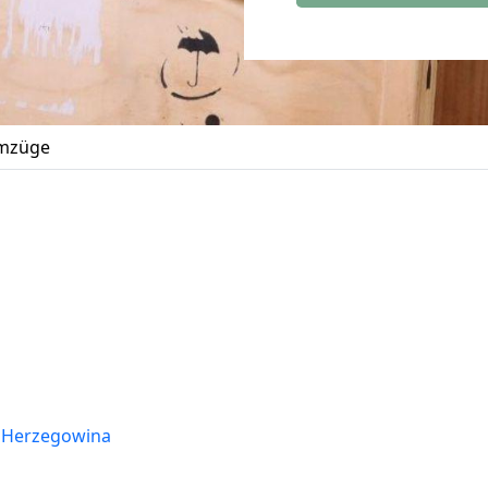
mzüge
 Herzegowina