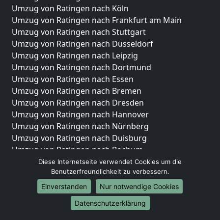
Umzug von Ratingen nach Köln
Umzug von Ratingen nach Frankfurt am Main
Umzug von Ratingen nach Stuttgart
Umzug von Ratingen nach Düsseldorf
Umzug von Ratingen nach Leipzig
Umzug von Ratingen nach Dortmund
Umzug von Ratingen nach Essen
Umzug von Ratingen nach Bremen
Umzug von Ratingen nach Dresden
Umzug von Ratingen nach Hannover
Umzug von Ratingen nach Nürnberg
Umzug von Ratingen nach Duisburg
Umzug von Ratingen nach Bochum
Umzug von Ratingen nach Wuppertal
Diese Internetseite verwendet Cookies um die
Benutzerfreundlichkeit zu verbessern.
Umzug von Ratingen nach Bielefeld
Umzug von Ratingen nach Bonn
Einverstanden
Nur notwendige Cookies
Umzug von Ratingen nach Münster
Datenschutzerklärung
Internationale-Umzüge