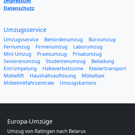
Impressum
Datenschutz
Umzugsservice
Umzugsservice
Behördenumzug
Büroumzug
Fernumzug
Firmenumzug
Laborumzug
Mini Umzug
Praxisumzug
Privatumzug
Seniorenumzug
Studentenumzug
Beiladung
Entrümpelung
Halteverbotszone
Klaviertransport
Möbellift
Haushaltsauflösung
Möbeltaxi
Möbelmitfahrzentrale
Umzugskartons
Europa-Umzüge
Umzug von Ratingen nach Belarus