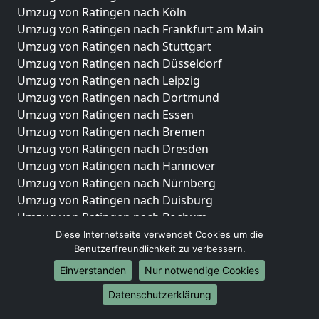
Umzug von Ratingen nach Köln
Umzug von Ratingen nach Frankfurt am Main
Umzug von Ratingen nach Stuttgart
Umzug von Ratingen nach Düsseldorf
Umzug von Ratingen nach Leipzig
Umzug von Ratingen nach Dortmund
Umzug von Ratingen nach Essen
Umzug von Ratingen nach Bremen
Umzug von Ratingen nach Dresden
Umzug von Ratingen nach Hannover
Umzug von Ratingen nach Nürnberg
Umzug von Ratingen nach Duisburg
Umzug von Ratingen nach Bochum
Umzug von Ratingen nach Wuppertal
Diese Internetseite verwendet Cookies um die
Benutzerfreundlichkeit zu verbessern.
Umzug von Ratingen nach Bielefeld
Umzug von Ratingen nach Bonn
Einverstanden
Nur notwendige Cookies
Umzug von Ratingen nach Münster
Datenschutzerklärung
Internationale-Umzüge