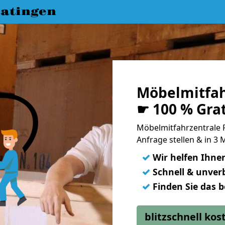
atingen
Möbelmitfah
☛ 100 % Gra
Möbelmitfahrzentrale R
Anfrage stellen & in 3
✓
Wir helfen Ihne
✓
Schnell & unverb
✓
Finden Sie das 
blitzschnell ko