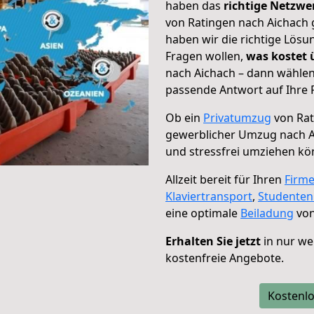
haben das
richtige Netzw
von Ratingen nach Aichach 
haben wir die richtige Lösu
Fragen wollen,
was kostet
nach Aichach – dann wählen
passende Antwort auf Ihre 
Ob ein
Privatumzug
von Rat
gewerblicher Umzug nach A
und stressfrei umziehen kö
Allzeit bereit für Ihren
Firm
Klaviertransport
,
Studente
eine optimale
Beiladung
von
Erhalten Sie jetzt
in nur we
kostenfreie Angebote.
Kostenlo