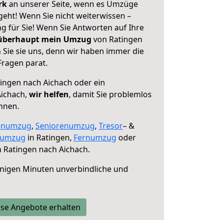
erk
an unserer Seite, wenn es Umzüge
geht! Wenn Sie nicht weiterwissen –
ng für Sie! Wenn Sie Antworten auf Ihre
 überhaupt mein Umzug
von Ratingen
 Sie sie uns, denn wir haben immer die
Fragen parat.
ingen nach Aichach oder ein
ichach,
wir helfen
, damit Sie problemlos
nnen.
enumzug
,
Seniorenumzug
,
Tresor
– &
numzug
in Ratingen,
Fernumzug
oder
 Ratingen nach Aichach.
nigen Minuten unverbindliche und
se Angebote erhalten