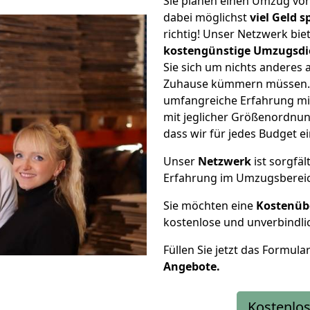
Sie planen einen Umzug vo
dabei möglichst
viel Geld 
richtig! Unser Netzwerk bi
kostengünstige Umzugsdi
Sie sich um nichts anderes 
Zuhause kümmern müssen. W
umfangreiche Erfahrung mi
mit jeglicher Größenordnun
dass wir für jedes Budget 
Unser
Netzwerk
ist sorgfäl
Erfahrung im Umzugsberei
Sie möchten eine
Kostenüb
kostenlose und unverbindli
Füllen Sie jetzt das Formula
Angebote.
Kostenlos