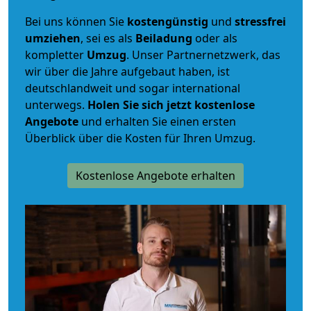
Bei uns können Sie
kostengünstig
und
stressfrei
umziehen
, sei es als
Beiladung
oder als
kompletter
Umzug
. Unser Partnernetzwerk, das
wir über die Jahre aufgebaut haben, ist
deutschlandweit und sogar international
unterwegs.
Holen Sie sich jetzt kostenlose
Angebote
und erhalten Sie einen ersten
Überblick über die Kosten für Ihren Umzug.
Kostenlose Angebote erhalten