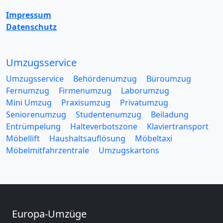
Impressum
Datenschutz
Umzugsservice
Umzugsservice
Behördenumzug
Büroumzug
Fernumzug
Firmenumzug
Laborumzug
Mini Umzug
Praxisumzug
Privatumzug
Seniorenumzug
Studentenumzug
Beiladung
Entrümpelung
Halteverbotszone
Klaviertransport
Möbellift
Haushaltsauflösung
Möbeltaxi
Möbelmitfahrzentrale
Umzugskartons
Europa-Umzüge