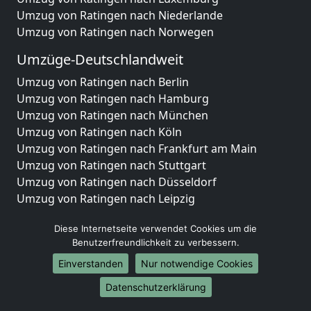
Umzug von Ratingen nach Niederlande
Umzug von Ratingen nach Norwegen
Umzüge-Deutschlandweit
Umzug von Ratingen nach Berlin
Umzug von Ratingen nach Hamburg
Umzug von Ratingen nach München
Umzug von Ratingen nach Köln
Umzug von Ratingen nach Frankfurt am Main
Umzug von Ratingen nach Stuttgart
Umzug von Ratingen nach Düsseldorf
Umzug von Ratingen nach Leipzig
Umzug von Ratingen nach Dortmund
Diese Internetseite verwendet Cookies um die
Umzug von Ratingen nach Essen
Benutzerfreundlichkeit zu verbessern.
Umzug von Ratingen nach Bremen
Umzug von Ratingen nach Dresden
Einverstanden
Nur notwendige Cookies
Umzug von Ratingen nach Hannover
Datenschutzerklärung
Umzug von Ratingen nach Nürnberg