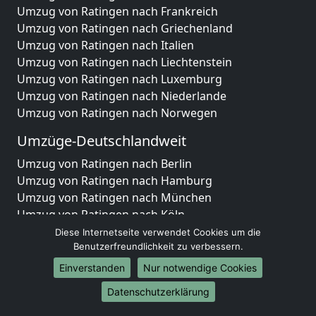
Umzug von Ratingen nach Frankreich
Umzug von Ratingen nach Griechenland
Umzug von Ratingen nach Italien
Umzug von Ratingen nach Liechtenstein
Umzug von Ratingen nach Luxemburg
Umzug von Ratingen nach Niederlande
Umzug von Ratingen nach Norwegen
Umzüge-Deutschlandweit
Umzug von Ratingen nach Berlin
Umzug von Ratingen nach Hamburg
Umzug von Ratingen nach München
Umzug von Ratingen nach Köln
Umzug von Ratingen nach Frankfurt am Main
Diese Internetseite verwendet Cookies um die
Umzug von Ratingen nach Stuttgart
Benutzerfreundlichkeit zu verbessern.
Umzug von Ratingen nach Düsseldorf
Einverstanden
Nur notwendige Cookies
Umzug von Ratingen nach Leipzig
Datenschutzerklärung
Umzug von Ratingen nach Dortmund
Umzug von Ratingen nach Essen