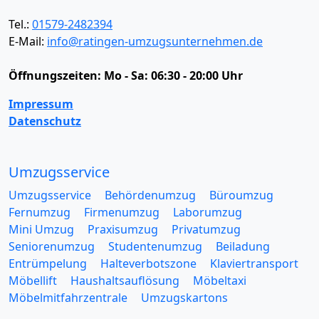
Tel.:
01579-2482394
E-Mail:
info@ratingen-umzugsunternehmen.de
Öffnungszeiten:
Mo - Sa: 06:30 - 20:00 Uhr
Impressum
Datenschutz
Umzugsservice
Umzugsservice
Behördenumzug
Büroumzug
Fernumzug
Firmenumzug
Laborumzug
Mini Umzug
Praxisumzug
Privatumzug
Seniorenumzug
Studentenumzug
Beiladung
Entrümpelung
Halteverbotszone
Klaviertransport
Möbellift
Haushaltsauflösung
Möbeltaxi
Möbelmitfahrzentrale
Umzugskartons