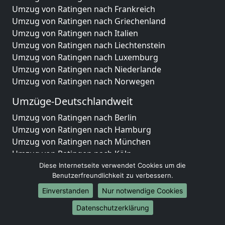
Umzug von Ratingen nach Frankreich
Umzug von Ratingen nach Griechenland
Umzug von Ratingen nach Italien
Umzug von Ratingen nach Liechtenstein
Umzug von Ratingen nach Luxemburg
Umzug von Ratingen nach Niederlande
Umzug von Ratingen nach Norwegen
Umzüge-Deutschlandweit
Umzug von Ratingen nach Berlin
Umzug von Ratingen nach Hamburg
Umzug von Ratingen nach München
Umzug von Ratingen nach Köln
Umzug von Ratingen nach Frankfurt am Main
Diese Internetseite verwendet Cookies um die
Benutzerfreundlichkeit zu verbessern.
Umzug von Ratingen nach Stuttgart
Umzug von Ratingen nach Düsseldorf
Einverstanden
Nur notwendige Cookies
Umzug von Ratingen nach Leipzig
Datenschutzerklärung
Umzug von Ratingen nach Dortmund