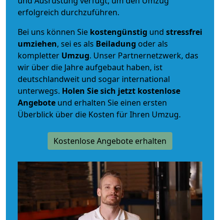
und Ausrüstung verfügt, um den Umzug
erfolgreich durchzuführen.
Bei uns können Sie
kostengünstig
und
stressfrei
umziehen
, sei es als
Beiladung
oder als
kompletter
Umzug
. Unser Partnernetzwerk, das
wir über die Jahre aufgebaut haben, ist
deutschlandweit und sogar international
unterwegs.
Holen Sie sich jetzt kostenlose
Angebote
und erhalten Sie einen ersten
Überblick über die Kosten für Ihren Umzug.
Kostenlose Angebote erhalten