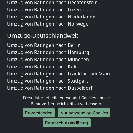
Umzug von Ratingen nach Liechtenstein
Umzug von Ratingen nach Luxemburg
Umzug von Ratingen nach Niederlande
Umzug von Ratingen nach Norwegen
Umzüge-Deutschlandweit
Umzug von Ratingen nach Berlin
Umzug von Ratingen nach Hamburg
Umzug von Ratingen nach München
Umzug von Ratingen nach Köln
Umzug von Ratingen nach Frankfurt am Main
Umzug von Ratingen nach Stuttgart
Umzug von Ratingen nach Düsseldorf
Umzug von Ratingen nach Leipzig
Diese Internetseite verwendet Cookies um die
Umzug von Ratingen nach Dortmund
Benutzerfreundlichkeit zu verbessern.
Umzug von Ratingen nach Essen
Einverstanden
Nur notwendige Cookies
Umzug von Ratingen nach Bremen
Umzug von Ratingen nach Dresden
Datenschutzerklärung
Umzug von Ratingen nach Hannover