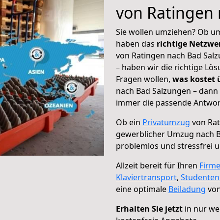
von Ratingen
Sie wollen umziehen? Ob um
haben das
richtige Netzw
von Ratingen nach Bad Salz
– haben wir die richtige Lö
Fragen wollen,
was kostet
nach Bad Salzungen – dann 
immer die passende Antwort
Ob ein
Privatumzug
von Rat
gewerblicher Umzug nach 
problemlos und stressfrei 
Allzeit bereit für Ihren
Firm
Klaviertransport
,
Studente
eine optimale
Beiladung
von
Erhalten Sie jetzt
in nur we