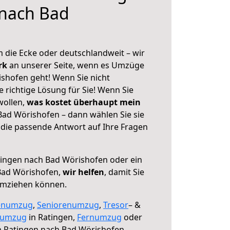
 nach Bad
 die Ecke oder deutschlandweit – wir
erk
an unserer Seite, wenn es Umzüge
shofen geht! Wenn Sie nicht
e richtige Lösung für Sie! Wenn Sie
wollen,
was kostet überhaupt mein
ad Wörishofen – dann wählen Sie sie
die passende Antwort auf Ihre Fragen
ingen nach Bad Wörishofen oder ein
Bad Wörishofen,
wir helfen
, damit Sie
umziehen können.
enumzug
,
Seniorenumzug
,
Tresor
– &
numzug
in Ratingen,
Fernumzug
oder
 Ratingen nach Bad Wörishofen.