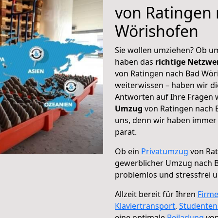
von Ratingen
Wörishofen
Sie wollen umziehen? Ob um
haben das
richtige Netzw
von Ratingen nach Bad Wöri
weiterwissen – haben wir di
Antworten auf Ihre Fragen 
Umzug
von Ratingen nach B
uns, denn wir haben immer 
parat.
Ob ein
Privatumzug
von Rat
gewerblicher Umzug nach 
problemlos und stressfrei 
Allzeit bereit für Ihren
Firm
Klaviertransport
,
Studente
eine optimale
Beiladung
von