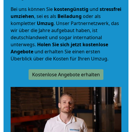
Bei uns können Sie
kostengünstig
und
stressfrei
umziehen
, sei es als
Beiladung
oder als
kompletter
Umzug
. Unser Partnernetzwerk, das
wir über die Jahre aufgebaut haben, ist
deutschlandweit und sogar international
unterwegs.
Holen Sie sich jetzt kostenlose
Angebote
und erhalten Sie einen ersten
Überblick über die Kosten für Ihren Umzug.
Kostenlose Angebote erhalten