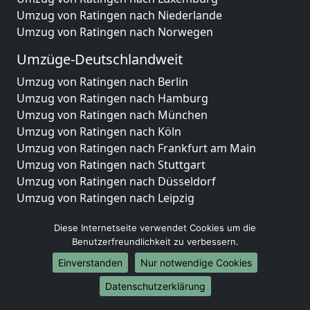
Umzug von Ratingen nach Niederlande
Umzug von Ratingen nach Norwegen
Umzüge-Deutschlandweit
Umzug von Ratingen nach Berlin
Umzug von Ratingen nach Hamburg
Umzug von Ratingen nach München
Umzug von Ratingen nach Köln
Umzug von Ratingen nach Frankfurt am Main
Umzug von Ratingen nach Stuttgart
Umzug von Ratingen nach Düsseldorf
Umzug von Ratingen nach Leipzig
Umzug von Ratingen nach Dortmund
Diese Internetseite verwendet Cookies um die
Umzug von Ratingen nach Essen
Benutzerfreundlichkeit zu verbessern.
Umzug von Ratingen nach Bremen
Umzug von Ratingen nach Dresden
Einverstanden
Nur notwendige Cookies
Umzug von Ratingen nach Hannover
Datenschutzerklärung
Umzug von Ratingen nach Nürnberg