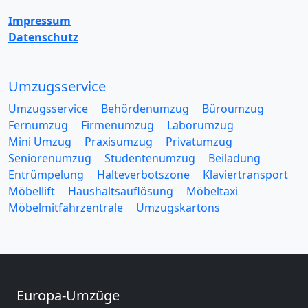
Impressum
Datenschutz
Umzugsservice
Umzugsservice
Behördenumzug
Büroumzug
Fernumzug
Firmenumzug
Laborumzug
Mini Umzug
Praxisumzug
Privatumzug
Seniorenumzug
Studentenumzug
Beiladung
Entrümpelung
Halteverbotszone
Klaviertransport
Möbellift
Haushaltsauflösung
Möbeltaxi
Möbelmitfahrzentrale
Umzugskartons
Europa-Umzüge