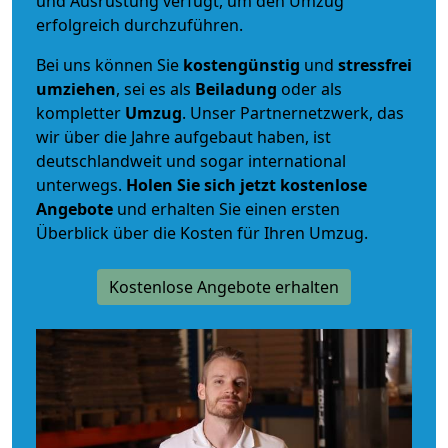
und Ausrüstung verfügt, um den Umzug
erfolgreich durchzuführen.
Bei uns können Sie
kostengünstig
und
stressfrei
umziehen
, sei es als
Beiladung
oder als
kompletter
Umzug
. Unser Partnernetzwerk, das
wir über die Jahre aufgebaut haben, ist
deutschlandweit und sogar international
unterwegs.
Holen Sie sich jetzt kostenlose
Angebote
und erhalten Sie einen ersten
Überblick über die Kosten für Ihren Umzug.
Kostenlose Angebote erhalten