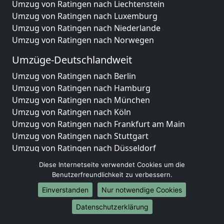
Umzug von Ratingen nach Liechtenstein
Umzug von Ratingen nach Luxemburg
Umzug von Ratingen nach Niederlande
Umzug von Ratingen nach Norwegen
Umzüge-Deutschlandweit
Umzug von Ratingen nach Berlin
Umzug von Ratingen nach Hamburg
Umzug von Ratingen nach München
Umzug von Ratingen nach Köln
Umzug von Ratingen nach Frankfurt am Main
Umzug von Ratingen nach Stuttgart
Umzug von Ratingen nach Düsseldorf
Umzug von Ratingen nach Leipzig
Diese Internetseite verwendet Cookies um die
Umzug von Ratingen nach Dortmund
Benutzerfreundlichkeit zu verbessern.
Umzug von Ratingen nach Essen
Einverstanden
Nur notwendige Cookies
Umzug von Ratingen nach Bremen
Umzug von Ratingen nach Dresden
Datenschutzerklärung
Umzug von Ratingen nach Hannover