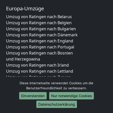
Europa-Umzüge
Umzug von Ratingen nach Belarus
Umzug von Ratingen nach Belgien
Umzug von Ratingen nach Bulgarien
Umzug von Ratingen nach Dänemark
Umzug von Ratingen nach England
Umzug von Ratingen nach Portugal
Umzug von Ratingen nach Bosnien
und Herzegowina
Umzug von Ratingen nach Irland
Umzug von Ratingen nach Lettland
Umzug von Ratingen nach Zypern
Umzug von Ratingen nach Kroatien
Diese Internetseite verwendet Cookies um die
Benutzerfreundlichkeit zu verbessern.
Umzug von Ratingen nach Estland
Umzug von Ratingen nach Finnland
Einverstanden
Nur notwendige Cookies
Umzug von Ratingen nach Frankreich
Datenschutzerklärung
Umzug von Ratingen nach Griechenland