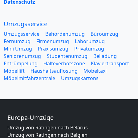
Datenschutz
Umzugsservice
Umzugsservice
Behördenumzug
Büroumzug
Fernumzug
Firmenumzug
Laborumzug
Mini Umzug
Praxisumzug
Privatumzug
Seniorenumzug
Studentenumzug
Beiladung
Entrümpelung
Halteverbotszone
Klaviertransport
Möbellift
Haushaltsauflösung
Möbeltaxi
Möbelmitfahrzentrale
Umzugskartons
Europa-Umzüge
Umzug von Ratingen nach Belarus
Umzug von Ratingen nach Belgien