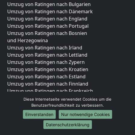
Umzug von Ratingen nach Bulgarien
Umzug von Ratingen nach Dänemark
Umzug von Ratingen nach England
Umzug von Ratingen nach Portugal
Umzug von Ratingen nach Bosnien
und Herzegowina
Umzug von Ratingen nach Irland
Umzug von Ratingen nach Lettland
Umzug von Ratingen nach Zypern
Umzug von Ratingen nach Kroatien
Umzug von Ratingen nach Estland
Umzug von Ratingen nach Finnland
Umzug von Ratingen nach Frankreich
Umzug von Ratingen nach Griechenland
Diese Internetseite verwendet Cookies um die
Umzug von Ratingen nach Italien
Benutzerfreundlichkeit zu verbessern.
Umzug von Ratingen nach Liechtenstein
Einverstanden
Nur notwendige Cookies
Umzug von Ratingen nach Luxemburg
Datenschutzerklärung
Umzug von Ratingen nach Niederlande
Umzug von Ratingen nach Norwegen