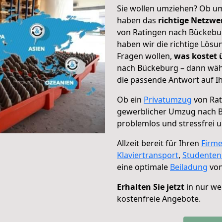
Sie wollen umziehen? Ob um
haben das
richtige Netzw
von Ratingen nach Bückebur
haben wir die richtige Lösu
Fragen wollen,
was kostet
nach Bückeburg – dann wähl
die passende Antwort auf Ih
Ob ein
Privatumzug
von Rat
gewerblicher Umzug nach 
problemlos und stressfrei 
Allzeit bereit für Ihren
Firm
Klaviertransport
,
Studente
eine optimale
Beiladung
von
Erhalten Sie jetzt
in nur we
kostenfreie Angebote.