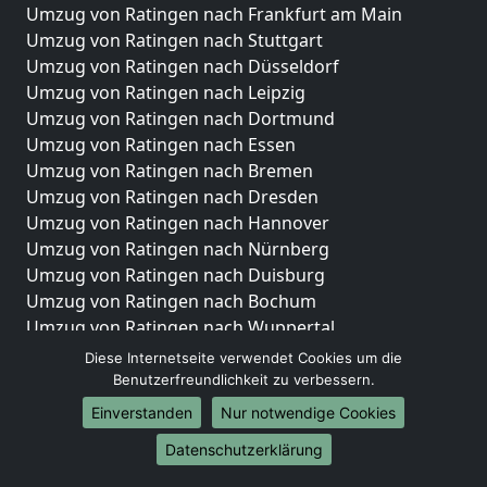
Umzug von Ratingen nach Frankfurt am Main
Umzug von Ratingen nach Stuttgart
Umzug von Ratingen nach Düsseldorf
Umzug von Ratingen nach Leipzig
Umzug von Ratingen nach Dortmund
Umzug von Ratingen nach Essen
Umzug von Ratingen nach Bremen
Umzug von Ratingen nach Dresden
Umzug von Ratingen nach Hannover
Umzug von Ratingen nach Nürnberg
Umzug von Ratingen nach Duisburg
Umzug von Ratingen nach Bochum
Umzug von Ratingen nach Wuppertal
Umzug von Ratingen nach Bielefeld
Diese Internetseite verwendet Cookies um die
Umzug von Ratingen nach Bonn
Benutzerfreundlichkeit zu verbessern.
Umzug von Ratingen nach Münster
Einverstanden
Nur notwendige Cookies
Internationale-Umzüge
Datenschutzerklärung
Umzug von Ratingen nach Brasilien