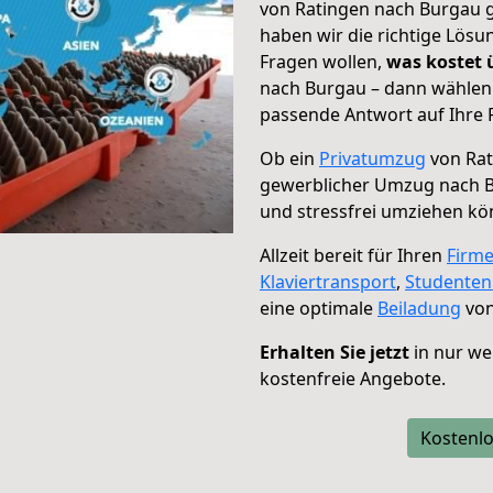
von Ratingen nach Burgau g
haben wir die richtige Lösu
Fragen wollen,
was kostet
nach Burgau – dann wählen 
passende Antwort auf Ihre 
Ob ein
Privatumzug
von Rat
gewerblicher Umzug nach 
und stressfrei umziehen kö
Allzeit bereit für Ihren
Firm
Klaviertransport
,
Studente
eine optimale
Beiladung
von
Erhalten Sie jetzt
in nur we
kostenfreie Angebote.
Kostenlo