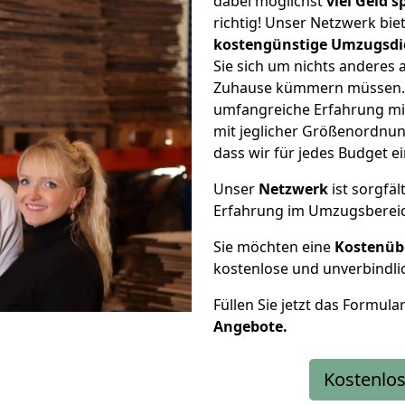
dabei möglichst
viel Geld 
richtig! Unser Netzwerk bi
kostengünstige Umzugsdi
Sie sich um nichts anderes 
Zuhause kümmern müssen. W
umfangreiche Erfahrung m
mit jeglicher Größenordnun
dass wir für jedes Budget 
Unser
Netzwerk
ist sorgfäl
Erfahrung im Umzugsberei
Sie möchten eine
Kostenüb
kostenlose und unverbindli
Füllen Sie jetzt das Formula
Angebote.
Kostenlos