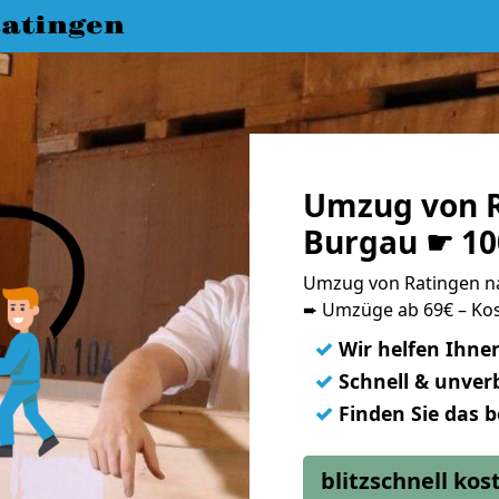
atingen
Umzug von R
Burgau ☛ 10
Umzug von Ratingen n
➨ Umzüge ab 69€ – Kos
✓
Wir helfen Ihne
✓
Schnell & unverb
✓
Finden Sie das 
blitzschnell ko