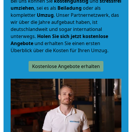
Bei uns können Sie
kostengünstig
und
stressfrei
umziehen
, sei es als
Beiladung
oder als
kompletter
Umzug
. Unser Partnernetzwerk, das
wir über die Jahre aufgebaut haben, ist
deutschlandweit und sogar international
unterwegs.
Holen Sie sich jetzt kostenlose
Angebote
und erhalten Sie einen ersten
Überblick über die Kosten für Ihren Umzug.
Kostenlose Angebote erhalten