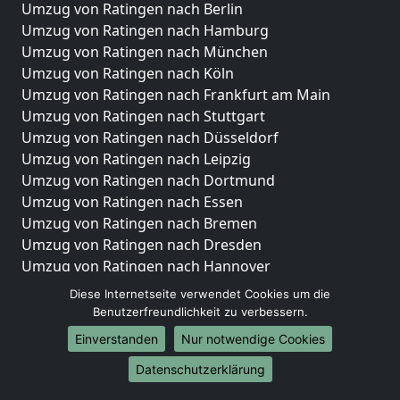
Umzug von Ratingen nach Berlin
Umzug von Ratingen nach Hamburg
Umzug von Ratingen nach München
Umzug von Ratingen nach Köln
Umzug von Ratingen nach Frankfurt am Main
Umzug von Ratingen nach Stuttgart
Umzug von Ratingen nach Düsseldorf
Umzug von Ratingen nach Leipzig
Umzug von Ratingen nach Dortmund
Umzug von Ratingen nach Essen
Umzug von Ratingen nach Bremen
Umzug von Ratingen nach Dresden
Umzug von Ratingen nach Hannover
Umzug von Ratingen nach Nürnberg
Diese Internetseite verwendet Cookies um die
Umzug von Ratingen nach Duisburg
Benutzerfreundlichkeit zu verbessern.
Umzug von Ratingen nach Bochum
Einverstanden
Nur notwendige Cookies
Umzug von Ratingen nach Wuppertal
Datenschutzerklärung
Umzug von Ratingen nach Bielefeld
Umzug von Ratingen nach Bonn