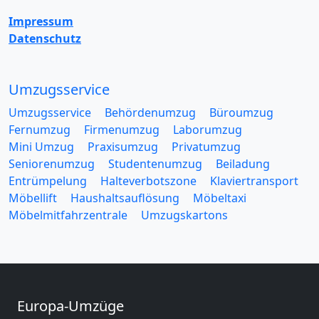
Impressum
Datenschutz
Umzugsservice
Umzugsservice
Behördenumzug
Büroumzug
Fernumzug
Firmenumzug
Laborumzug
Mini Umzug
Praxisumzug
Privatumzug
Seniorenumzug
Studentenumzug
Beiladung
Entrümpelung
Halteverbotszone
Klaviertransport
Möbellift
Haushaltsauflösung
Möbeltaxi
Möbelmitfahrzentrale
Umzugskartons
Europa-Umzüge