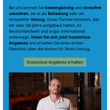
Bei uns können Sie
kostengünstig
und
stressfrei
umziehen
, sei es als
Beiladung
oder als
kompletter
Umzug
. Unser Partnernetzwerk, das
wir über die Jahre aufgebaut haben, ist
deutschlandweit und sogar international
unterwegs.
Holen Sie sich jetzt kostenlose
Angebote
und erhalten Sie einen ersten
Überblick über die Kosten für Ihren Umzug.
Kostenlose Angebote erhalten