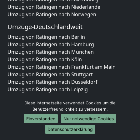
Umzug von Ratingen nach Niederlande
Umzug von Ratingen nach Norwegen
Umzüge-Deutschlandweit
Umzug von Ratingen nach Berlin
Umzug von Ratingen nach Hamburg
Umzug von Ratingen nach München
Umzug von Ratingen nach Köln
Umzug von Ratingen nach Frankfurt am Main
Umzug von Ratingen nach Stuttgart
Umzug von Ratingen nach Düsseldorf
Umzug von Ratingen nach Leipzig
Umzug von Ratingen nach Dortmund
Diese Internetseite verwendet Cookies um die
Umzug von Ratingen nach Essen
Benutzerfreundlichkeit zu verbessern.
Umzug von Ratingen nach Bremen
Umzug von Ratingen nach Dresden
Einverstanden
Nur notwendige Cookies
Umzug von Ratingen nach Hannover
Datenschutzerklärung
Umzug von Ratingen nach Nürnberg