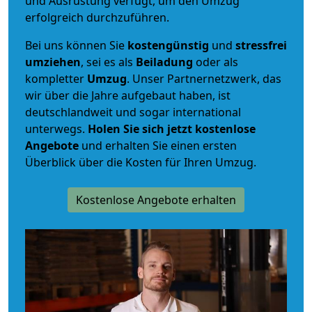
und Ausrüstung verfügt, um den Umzug
erfolgreich durchzuführen.
Bei uns können Sie
kostengünstig
und
stressfrei
umziehen
, sei es als
Beiladung
oder als
kompletter
Umzug
. Unser Partnernetzwerk, das
wir über die Jahre aufgebaut haben, ist
deutschlandweit und sogar international
unterwegs.
Holen Sie sich jetzt kostenlose
Angebote
und erhalten Sie einen ersten
Überblick über die Kosten für Ihren Umzug.
Kostenlose Angebote erhalten