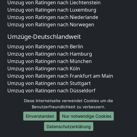
Umzug von Ratingen nach Liechtenstein
Umzug von Ratingen nach Luxemburg
Umzug von Ratingen nach Niederlande
Umzug von Ratingen nach Norwegen
Umzüge-Deutschlandweit
Umzug von Ratingen nach Berlin
Umzug von Ratingen nach Hamburg
Umzug von Ratingen nach München
Umzug von Ratingen nach Köln
Umzug von Ratingen nach Frankfurt am Main
Umzug von Ratingen nach Stuttgart
Umzug von Ratingen nach Düsseldorf
Umzug von Ratingen nach Leipzig
Diese Internetseite verwendet Cookies um die
Umzug von Ratingen nach Dortmund
Benutzerfreundlichkeit zu verbessern.
Umzug von Ratingen nach Essen
Einverstanden
Nur notwendige Cookies
Umzug von Ratingen nach Bremen
Umzug von Ratingen nach Dresden
Datenschutzerklärung
Umzug von Ratingen nach Hannover