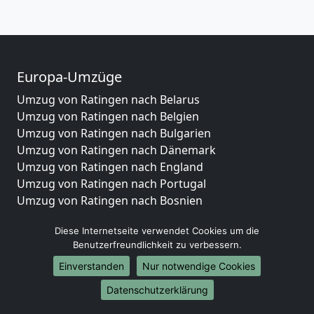
Europa-Umzüge
Umzug von Ratingen nach Belarus
Umzug von Ratingen nach Belgien
Umzug von Ratingen nach Bulgarien
Umzug von Ratingen nach Dänemark
Umzug von Ratingen nach England
Umzug von Ratingen nach Portugal
Umzug von Ratingen nach Bosnien
und Herzegowina
Diese Internetseite verwendet Cookies um die
Umzug von Ratingen nach Irland
Benutzerfreundlichkeit zu verbessern.
Umzug von Ratingen nach Lettland
Umzug von Ratingen nach Zypern
Einverstanden
Nur notwendige Cookies
Umzug von Ratingen nach Kroatien
Datenschutzerklärung
Umzug von Ratingen nach Estland