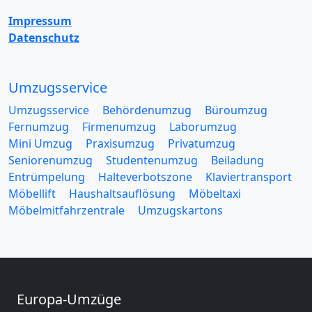
Impressum
Datenschutz
Umzugsservice
Umzugsservice
Behördenumzug
Büroumzug
Fernumzug
Firmenumzug
Laborumzug
Mini Umzug
Praxisumzug
Privatumzug
Seniorenumzug
Studentenumzug
Beiladung
Entrümpelung
Halteverbotszone
Klaviertransport
Möbellift
Haushaltsauflösung
Möbeltaxi
Möbelmitfahrzentrale
Umzugskartons
Europa-Umzüge