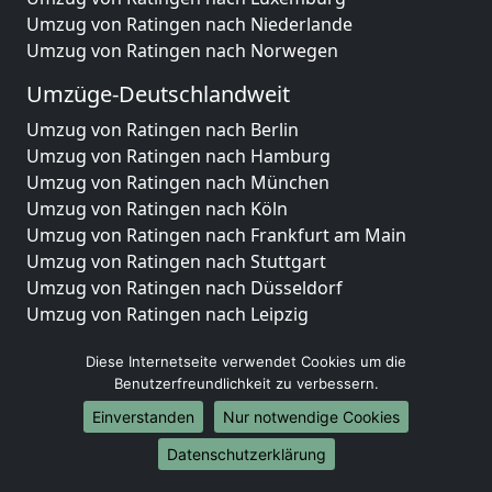
Umzug von Ratingen nach Niederlande
Umzug von Ratingen nach Norwegen
Umzüge-Deutschlandweit
Umzug von Ratingen nach Berlin
Umzug von Ratingen nach Hamburg
Umzug von Ratingen nach München
Umzug von Ratingen nach Köln
Umzug von Ratingen nach Frankfurt am Main
Umzug von Ratingen nach Stuttgart
Umzug von Ratingen nach Düsseldorf
Umzug von Ratingen nach Leipzig
Umzug von Ratingen nach Dortmund
Diese Internetseite verwendet Cookies um die
Umzug von Ratingen nach Essen
Benutzerfreundlichkeit zu verbessern.
Umzug von Ratingen nach Bremen
Umzug von Ratingen nach Dresden
Einverstanden
Nur notwendige Cookies
Umzug von Ratingen nach Hannover
Datenschutzerklärung
Umzug von Ratingen nach Nürnberg