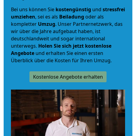
Bei uns können Sie
kostengünstig
und
stressfrei
umziehen
, sei es als
Beiladung
oder als
kompletter
Umzug
. Unser Partnernetzwerk, das
wir über die Jahre aufgebaut haben, ist
deutschlandweit und sogar international
unterwegs.
Holen Sie sich jetzt kostenlose
Angebote
und erhalten Sie einen ersten
Überblick über die Kosten für Ihren Umzug.
Kostenlose Angebote erhalten