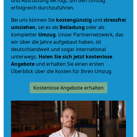
und Ausrüstung verfügt, um den Umzug
erfolgreich durchzuführen.
Bei uns können Sie
kostengünstig
und
stressfrei
umziehen
, sei es als
Beiladung
oder als
kompletter
Umzug
. Unser Partnernetzwerk, das
wir über die Jahre aufgebaut haben, ist
deutschlandweit und sogar international
unterwegs.
Holen Sie sich jetzt kostenlose
Angebote
und erhalten Sie einen ersten
Überblick über die Kosten für Ihren Umzug.
Kostenlose Angebote erhalten