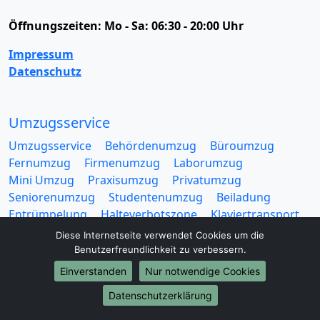
Öffnungszeiten:
Mo - Sa: 06:30 - 20:00 Uhr
Impressum
Datenschutz
Umzugsservice
Umzugsservice
Behördenumzug
Büroumzug
Fernumzug
Firmenumzug
Laborumzug
Mini Umzug
Praxisumzug
Privatumzug
Seniorenumzug
Studentenumzug
Beiladung
Entrümpelung
Halteverbotszone
Klaviertransport
Möbellift
Haushaltsauflösung
Möbeltaxi
Diese Internetseite verwendet Cookies um die
Möbelmitfahrzentrale
Umzugskartons
Benutzerfreundlichkeit zu verbessern.
Einverstanden
Nur notwendige Cookies
Datenschutzerklärung