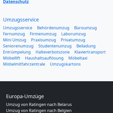
Datenschutz
Umzugsservice
Umzugsservice
Behördenumzug
Büroumzug
Fernumzug
Firmenumzug
Laborumzug
Mini Umzug
Praxisumzug
Privatumzug
Seniorenumzug
Studentenumzug
Beiladung
Entrümpelung
Halteverbotszone
Klaviertransport
Möbellift
Haushaltsauflösung
Möbeltaxi
Möbelmitfahrzentrale
Umzugskartons
Europa-Umzüge
Umzug von Ratingen nach Belarus
Umzug von Ratingen nach Belgien