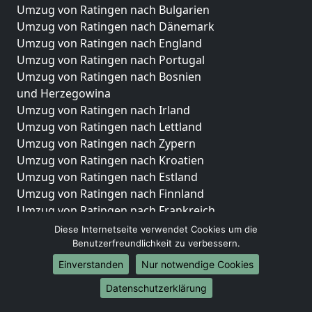
Umzug von Ratingen nach Bulgarien
Umzug von Ratingen nach Dänemark
Umzug von Ratingen nach England
Umzug von Ratingen nach Portugal
Umzug von Ratingen nach Bosnien
und Herzegowina
Umzug von Ratingen nach Irland
Umzug von Ratingen nach Lettland
Umzug von Ratingen nach Zypern
Umzug von Ratingen nach Kroatien
Umzug von Ratingen nach Estland
Umzug von Ratingen nach Finnland
Umzug von Ratingen nach Frankreich
Umzug von Ratingen nach Griechenland
Diese Internetseite verwendet Cookies um die
Umzug von Ratingen nach Italien
Benutzerfreundlichkeit zu verbessern.
Umzug von Ratingen nach Liechtenstein
Einverstanden
Nur notwendige Cookies
Umzug von Ratingen nach Luxemburg
Datenschutzerklärung
Umzug von Ratingen nach Niederlande
Umzug von Ratingen nach Norwegen