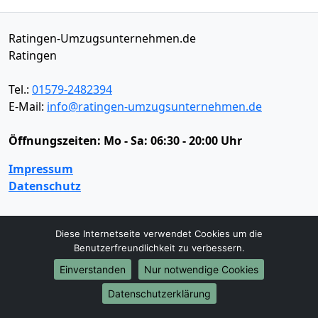
Ratingen-Umzugsunternehmen.de
Ratingen
Tel.:
01579-2482394
E-Mail:
info@ratingen-umzugsunternehmen.de
Öffnungszeiten:
Mo - Sa: 06:30 - 20:00 Uhr
Impressum
Datenschutz
Umzugsservice
Diese Internetseite verwendet Cookies um die
Benutzerfreundlichkeit zu verbessern.
Umzugsservice
Behördenumzug
Büroumzug
Einverstanden
Nur notwendige Cookies
Fernumzug
Firmenumzug
Laborumzug
Mini Umzug
Praxisumzug
Privatumzug
Datenschutzerklärung
Seniorenumzug
Studentenumzug
Beiladung