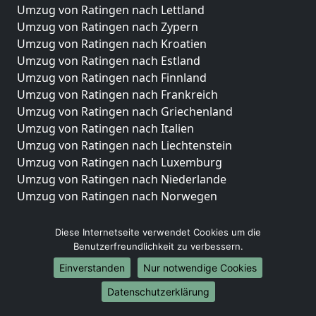
Umzug von Ratingen nach Lettland
Umzug von Ratingen nach Zypern
Umzug von Ratingen nach Kroatien
Umzug von Ratingen nach Estland
Umzug von Ratingen nach Finnland
Umzug von Ratingen nach Frankreich
Umzug von Ratingen nach Griechenland
Umzug von Ratingen nach Italien
Umzug von Ratingen nach Liechtenstein
Umzug von Ratingen nach Luxemburg
Umzug von Ratingen nach Niederlande
Umzug von Ratingen nach Norwegen
Umzüge-Deutschlandweit
Diese Internetseite verwendet Cookies um die
Umzug von Ratingen nach Berlin
Benutzerfreundlichkeit zu verbessern.
Umzug von Ratingen nach Hamburg
Einverstanden
Nur notwendige Cookies
Umzug von Ratingen nach München
Datenschutzerklärung
Umzug von Ratingen nach Köln
Umzug von Ratingen nach Frankfurt am Main