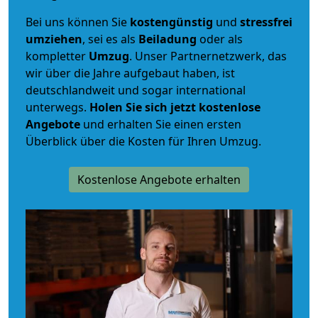
Bei uns können Sie
kostengünstig
und
stressfrei
umziehen
, sei es als
Beiladung
oder als
kompletter
Umzug
. Unser Partnernetzwerk, das
wir über die Jahre aufgebaut haben, ist
deutschlandweit und sogar international
unterwegs.
Holen Sie sich jetzt kostenlose
Angebote
und erhalten Sie einen ersten
Überblick über die Kosten für Ihren Umzug.
Kostenlose Angebote erhalten