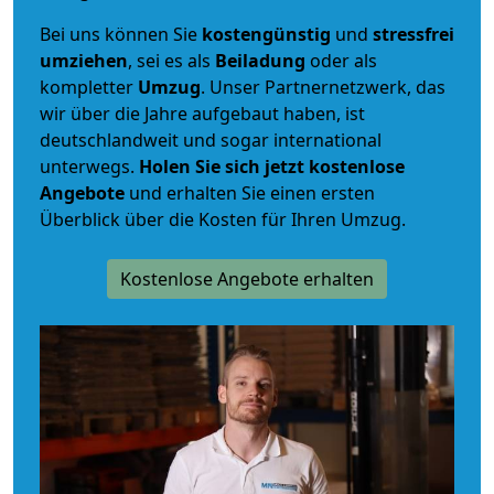
Bei uns können Sie
kostengünstig
und
stressfrei
umziehen
, sei es als
Beiladung
oder als
kompletter
Umzug
. Unser Partnernetzwerk, das
wir über die Jahre aufgebaut haben, ist
deutschlandweit und sogar international
unterwegs.
Holen Sie sich jetzt kostenlose
Angebote
und erhalten Sie einen ersten
Überblick über die Kosten für Ihren Umzug.
Kostenlose Angebote erhalten