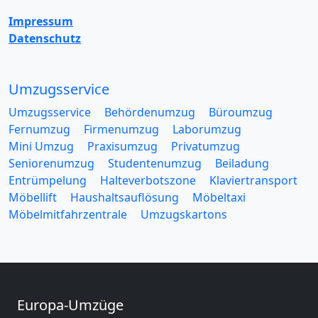
Impressum
Datenschutz
Umzugsservice
Umzugsservice
Behördenumzug
Büroumzug
Fernumzug
Firmenumzug
Laborumzug
Mini Umzug
Praxisumzug
Privatumzug
Seniorenumzug
Studentenumzug
Beiladung
Entrümpelung
Halteverbotszone
Klaviertransport
Möbellift
Haushaltsauflösung
Möbeltaxi
Möbelmitfahrzentrale
Umzugskartons
Europa-Umzüge