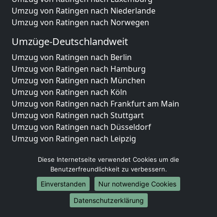
Umzug von Ratingen nach Niederlande
Umzug von Ratingen nach Norwegen
Umzüge-Deutschlandweit
Umzug von Ratingen nach Berlin
Umzug von Ratingen nach Hamburg
Umzug von Ratingen nach München
Umzug von Ratingen nach Köln
Umzug von Ratingen nach Frankfurt am Main
Umzug von Ratingen nach Stuttgart
Umzug von Ratingen nach Düsseldorf
Umzug von Ratingen nach Leipzig
Umzug von Ratingen nach Dortmund
Diese Internetseite verwendet Cookies um die
Umzug von Ratingen nach Essen
Benutzerfreundlichkeit zu verbessern.
Umzug von Ratingen nach Bremen
Umzug von Ratingen nach Dresden
Einverstanden
Nur notwendige Cookies
Umzug von Ratingen nach Hannover
Datenschutzerklärung
Umzug von Ratingen nach Nürnberg