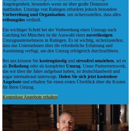
Angelegenheit, besonders wenn sie über große Distanzen
stattfinden. Umzüge von Ratingen erfordern jedoch besondere
Vorbereitung und Organisation
, um sicherzustellen, dass alles
reibungslos
verläuft.
Ein wichtiger Schritt bei der Vorbereitung eines Umzugs nach
Garching bei München ist die Auswahl eines
zuverlässigen
Umzugsunternehmens in Ratingen. Es ist wichtig, sicherzustellen,
dass das Unternehmen über die erforderliche Erfahrung und
Ausrüstung verfügt, um den Umzug erfolgreich durchzuführen.
Bei uns können Sie
kostengünstig
und
stressfrei
umziehen
, sei es
als
Beiladung
oder als kompletter
Umzug
. Unser Partnernetzwerk,
das wir über die Jahre aufgebaut haben, ist deutschlandweit und
sogar international unterwegs.
Holen Sie sich jetzt kostenlose
Angebote
und erhalten Sie einen ersten Überblick über die Kosten
für Ihren Umzug.
Kostenlose Angebote erhalten