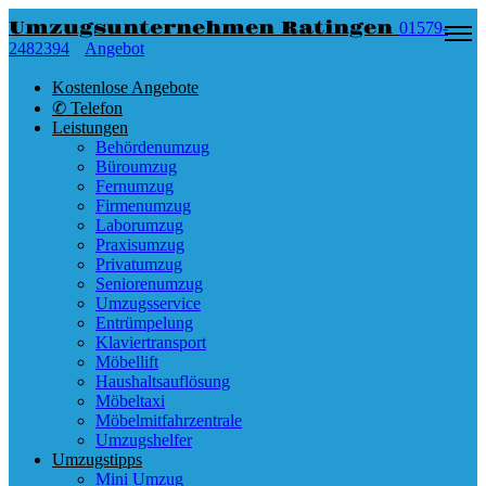
Umzugsunternehmen Ratingen
01579-
2482394
Angebot
Kostenlose Angebote
✆ Telefon
Leistungen
Behördenumzug
Büroumzug
Fernumzug
Firmenumzug
Laborumzug
Praxisumzug
Privatumzug
Seniorenumzug
Umzugsservice
Entrümpelung
Klaviertransport
Möbellift
Haushaltsauflösung
Möbeltaxi
Möbelmitfahrzentrale
Umzugshelfer
Umzugstipps
Mini Umzug