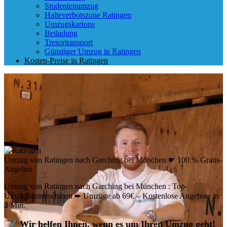
Studentenumzug
Halteverbotszone Ratingen
Umzugskartons
Beiladung
Tresortransport
Günstiger Umzug in Ratingen
Kosten-Preise in Ratingen
Umzug von Ratingen nach Garching bei München ☛ 100 % Gratis-
Angebot
Umzug von Ratingen nach Garching bei München : Top-
Umzugsunternehmen ➨ Umzüge ab 69€ – Kostenlose Angebote in
3 Min.
✓
Wir helfen Ihnen, wenn es um Ihren Umzug geht!