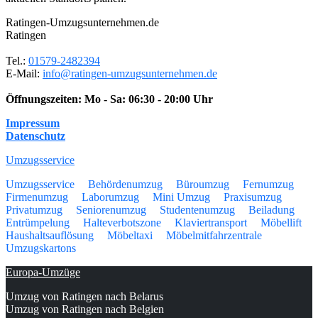
Ratingen-Umzugsunternehmen.de
Ratingen
Tel.:
01579-2482394
E-Mail:
info@ratingen-umzugsunternehmen.de
Öffnungszeiten:
Mo - Sa: 06:30 - 20:00 Uhr
Impressum
Datenschutz
Umzugsservice
Umzugsservice
Behördenumzug
Büroumzug
Fernumzug
Firmenumzug
Laborumzug
Mini Umzug
Praxisumzug
Privatumzug
Seniorenumzug
Studentenumzug
Beiladung
Entrümpelung
Halteverbotszone
Klaviertransport
Möbellift
Haushaltsauflösung
Möbeltaxi
Möbelmitfahrzentrale
Umzugskartons
Europa-Umzüge
Umzug von Ratingen nach Belarus
Umzug von Ratingen nach Belgien