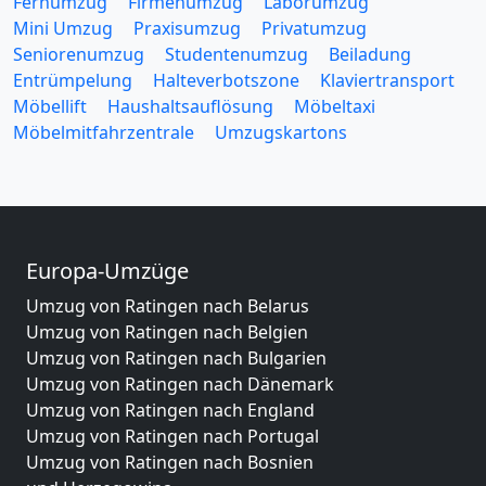
Fernumzug
Firmenumzug
Laborumzug
Mini Umzug
Praxisumzug
Privatumzug
Seniorenumzug
Studentenumzug
Beiladung
Entrümpelung
Halteverbotszone
Klaviertransport
Möbellift
Haushaltsauflösung
Möbeltaxi
Möbelmitfahrzentrale
Umzugskartons
Europa-Umzüge
Umzug von Ratingen nach Belarus
Umzug von Ratingen nach Belgien
Umzug von Ratingen nach Bulgarien
Umzug von Ratingen nach Dänemark
Umzug von Ratingen nach England
Umzug von Ratingen nach Portugal
Umzug von Ratingen nach Bosnien