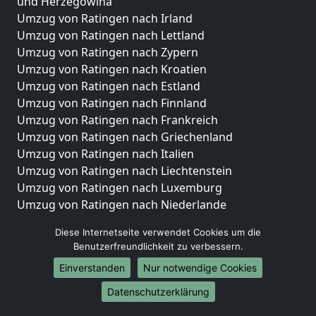
und Herzegowina
Umzug von Ratingen nach Irland
Umzug von Ratingen nach Lettland
Umzug von Ratingen nach Zypern
Umzug von Ratingen nach Kroatien
Umzug von Ratingen nach Estland
Umzug von Ratingen nach Finnland
Umzug von Ratingen nach Frankreich
Umzug von Ratingen nach Griechenland
Umzug von Ratingen nach Italien
Umzug von Ratingen nach Liechtenstein
Umzug von Ratingen nach Luxemburg
Umzug von Ratingen nach Niederlande
Umzug von Ratingen nach Norwegen
Diese Internetseite verwendet Cookies um die
Umzüge-Deutschlandweit
Benutzerfreundlichkeit zu verbessern.
Einverstanden
Nur notwendige Cookies
Umzug von Ratingen nach Berlin
Umzug von Ratingen nach Hamburg
Datenschutzerklärung
Umzug von Ratingen nach München