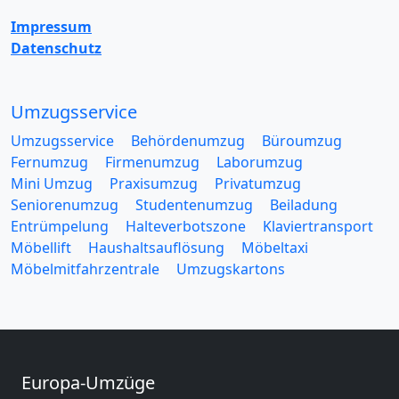
Impressum
Datenschutz
Umzugsservice
Umzugsservice
Behördenumzug
Büroumzug
Fernumzug
Firmenumzug
Laborumzug
Mini Umzug
Praxisumzug
Privatumzug
Seniorenumzug
Studentenumzug
Beiladung
Entrümpelung
Halteverbotszone
Klaviertransport
Möbellift
Haushaltsauflösung
Möbeltaxi
Möbelmitfahrzentrale
Umzugskartons
Europa-Umzüge