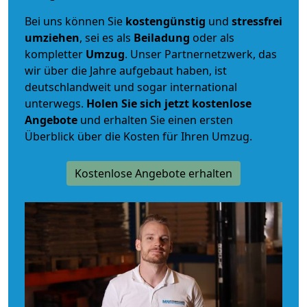
Bei uns können Sie
kostengünstig
und
stressfrei
umziehen
, sei es als
Beiladung
oder als
kompletter
Umzug
. Unser Partnernetzwerk, das
wir über die Jahre aufgebaut haben, ist
deutschlandweit und sogar international
unterwegs.
Holen Sie sich jetzt kostenlose
Angebote
und erhalten Sie einen ersten
Überblick über die Kosten für Ihren Umzug.
Kostenlose Angebote erhalten