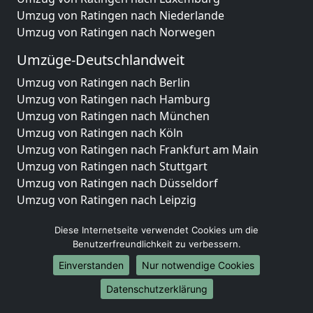
Umzug von Ratingen nach Niederlande
Umzug von Ratingen nach Norwegen
Umzüge-Deutschlandweit
Umzug von Ratingen nach Berlin
Umzug von Ratingen nach Hamburg
Umzug von Ratingen nach München
Umzug von Ratingen nach Köln
Umzug von Ratingen nach Frankfurt am Main
Umzug von Ratingen nach Stuttgart
Umzug von Ratingen nach Düsseldorf
Umzug von Ratingen nach Leipzig
Umzug von Ratingen nach Dortmund
Diese Internetseite verwendet Cookies um die
Umzug von Ratingen nach Essen
Benutzerfreundlichkeit zu verbessern.
Umzug von Ratingen nach Bremen
Umzug von Ratingen nach Dresden
Einverstanden
Nur notwendige Cookies
Umzug von Ratingen nach Hannover
Datenschutzerklärung
Umzug von Ratingen nach Nürnberg