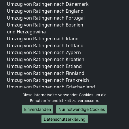
Umzug von Ratingen nach Dänemark
Umzug von Ratingen nach England
Umzug von Ratingen nach Portugal
Umzug von Ratingen nach Bosnien
und Herzegowina
Umzug von Ratingen nach Irland
Umzug von Ratingen nach Lettland
Umzug von Ratingen nach Zypern
Umzug von Ratingen nach Kroatien
Umzug von Ratingen nach Estland
Umzug von Ratingen nach Finnland
Umzug von Ratingen nach Frankreich
Umzug von Ratingen nach Griechenland
Umzug von Ratingen nach Italien
Diese Internetseite verwendet Cookies um die
Umzug von Ratingen nach Liechtenstein
Benutzerfreundlichkeit zu verbessern.
Umzug von Ratingen nach Luxemburg
Einverstanden
Nur notwendige Cookies
Umzug von Ratingen nach Niederlande
Datenschutzerklärung
Umzug von Ratingen nach Norwegen