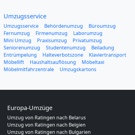
Umzugsservice
Umzugsservice
Behördenumzug
Büroumzug
Fernumzug
Firmenumzug
Laborumzug
Mini Umzug
Praxisumzug
Privatumzug
Seniorenumzug
Studentenumzug
Beiladung
Entrümpelung
Halteverbotszone
Klaviertransport
Möbellift
Haushaltsauflösung
Möbeltaxi
Möbelmitfahrzentrale
Umzugskartons
Europa-Umzüge
Umzug von Ratingen nach Belarus
Umzug von Ratingen nach Belgien
Umzug von Ratingen nach Bulgarien