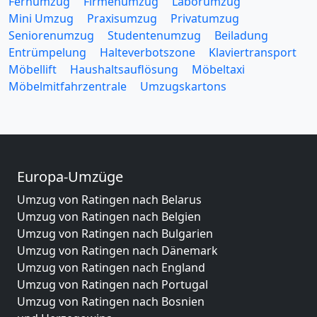
Fernumzug
Firmenumzug
Laborumzug
Mini Umzug
Praxisumzug
Privatumzug
Seniorenumzug
Studentenumzug
Beiladung
Entrümpelung
Halteverbotszone
Klaviertransport
Möbellift
Haushaltsauflösung
Möbeltaxi
Möbelmitfahrzentrale
Umzugskartons
Europa-Umzüge
Umzug von Ratingen nach Belarus
Umzug von Ratingen nach Belgien
Umzug von Ratingen nach Bulgarien
Umzug von Ratingen nach Dänemark
Umzug von Ratingen nach England
Umzug von Ratingen nach Portugal
Umzug von Ratingen nach Bosnien