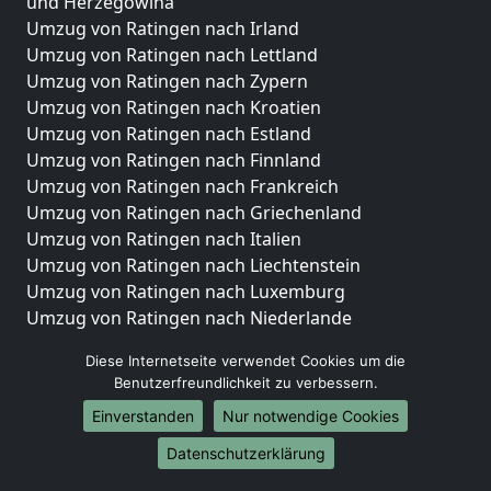
und Herzegowina
Umzug von Ratingen nach Irland
Umzug von Ratingen nach Lettland
Umzug von Ratingen nach Zypern
Umzug von Ratingen nach Kroatien
Umzug von Ratingen nach Estland
Umzug von Ratingen nach Finnland
Umzug von Ratingen nach Frankreich
Umzug von Ratingen nach Griechenland
Umzug von Ratingen nach Italien
Umzug von Ratingen nach Liechtenstein
Umzug von Ratingen nach Luxemburg
Umzug von Ratingen nach Niederlande
Umzug von Ratingen nach Norwegen
Diese Internetseite verwendet Cookies um die
Umzüge-Deutschlandweit
Benutzerfreundlichkeit zu verbessern.
Einverstanden
Nur notwendige Cookies
Umzug von Ratingen nach Berlin
Umzug von Ratingen nach Hamburg
Datenschutzerklärung
Umzug von Ratingen nach München