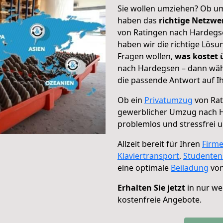
Sie wollen umziehen? Ob um
haben das
richtige Netzw
von Ratingen nach Hardegse
haben wir die richtige Lösu
Fragen wollen,
was kostet
nach Hardegsen – dann wähl
die passende Antwort auf Ih
Ob ein
Privatumzug
von Rat
gewerblicher Umzug nach 
problemlos und stressfrei 
Allzeit bereit für Ihren
Firm
Klaviertransport
,
Studente
eine optimale
Beiladung
von
Erhalten Sie jetzt
in nur we
kostenfreie Angebote.