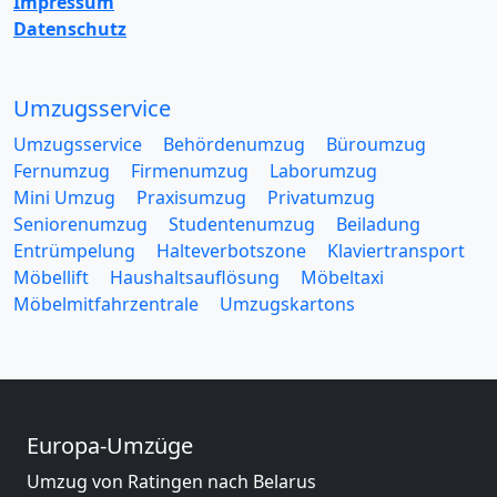
Impressum
Datenschutz
Umzugsservice
Umzugsservice
Behördenumzug
Büroumzug
Fernumzug
Firmenumzug
Laborumzug
Mini Umzug
Praxisumzug
Privatumzug
Seniorenumzug
Studentenumzug
Beiladung
Entrümpelung
Halteverbotszone
Klaviertransport
Möbellift
Haushaltsauflösung
Möbeltaxi
Möbelmitfahrzentrale
Umzugskartons
Europa-Umzüge
Umzug von Ratingen nach Belarus