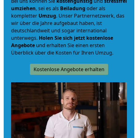
Bei uns können Sie
kostengünstig
und
stressfrei
umziehen
, sei es als
Beiladung
oder als
kompletter
Umzug
. Unser Partnernetzwerk, das
wir über die Jahre aufgebaut haben, ist
deutschlandweit und sogar international
unterwegs.
Holen Sie sich jetzt kostenlose
Angebote
und erhalten Sie einen ersten
Überblick über die Kosten für Ihren Umzug.
Kostenlose Angebote erhalten