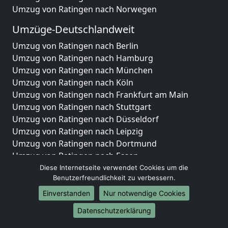
Umzug von Ratingen nach Norwegen
Umzüge-Deutschlandweit
Umzug von Ratingen nach Berlin
Umzug von Ratingen nach Hamburg
Umzug von Ratingen nach München
Umzug von Ratingen nach Köln
Umzug von Ratingen nach Frankfurt am Main
Umzug von Ratingen nach Stuttgart
Umzug von Ratingen nach Düsseldorf
Umzug von Ratingen nach Leipzig
Umzug von Ratingen nach Dortmund
Umzug von Ratingen nach Essen
Umzug von Ratingen nach Bremen
Diese Internetseite verwendet Cookies um die
Benutzerfreundlichkeit zu verbessern.
Umzug von Ratingen nach Dresden
Umzug von Ratingen nach Hannover
Einverstanden
Nur notwendige Cookies
Umzug von Ratingen nach Nürnberg
Datenschutzerklärung
Umzug von Ratingen nach Duisburg