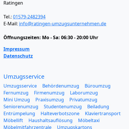
Ratingen
Tel.:
01579-2482394
E-Mail:
info@ratingen-umzugsunternehmen.de
Öffnungszeiten:
Mo - Sa: 06:30 - 20:00 Uhr
Impressum
Datenschutz
Umzugsservice
Umzugsservice
Behördenumzug
Büroumzug
Fernumzug
Firmenumzug
Laborumzug
Mini Umzug
Praxisumzug
Privatumzug
Seniorenumzug
Studentenumzug
Beiladung
Entrümpelung
Halteverbotszone
Klaviertransport
Möbellift
Haushaltsauflösung
Möbeltaxi
Möbelmitfahrzentrale
Umzugskartons