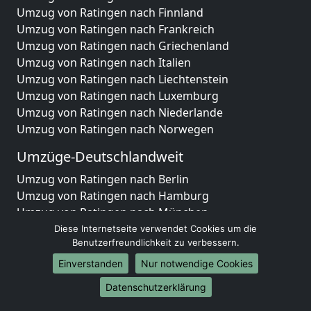
Umzug von Ratingen nach Finnland
Umzug von Ratingen nach Frankreich
Umzug von Ratingen nach Griechenland
Umzug von Ratingen nach Italien
Umzug von Ratingen nach Liechtenstein
Umzug von Ratingen nach Luxemburg
Umzug von Ratingen nach Niederlande
Umzug von Ratingen nach Norwegen
Umzüge-Deutschlandweit
Umzug von Ratingen nach Berlin
Umzug von Ratingen nach Hamburg
Umzug von Ratingen nach München
Umzug von Ratingen nach Köln
Diese Internetseite verwendet Cookies um die
Benutzerfreundlichkeit zu verbessern.
Umzug von Ratingen nach Frankfurt am Main
Umzug von Ratingen nach Stuttgart
Einverstanden
Nur notwendige Cookies
Umzug von Ratingen nach Düsseldorf
Datenschutzerklärung
Umzug von Ratingen nach Leipzig