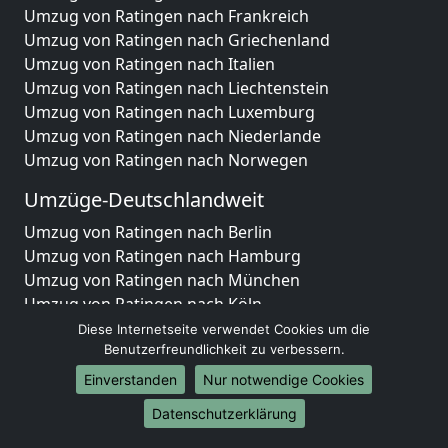
Umzug von Ratingen nach Frankreich
Umzug von Ratingen nach Griechenland
Umzug von Ratingen nach Italien
Umzug von Ratingen nach Liechtenstein
Umzug von Ratingen nach Luxemburg
Umzug von Ratingen nach Niederlande
Umzug von Ratingen nach Norwegen
Umzüge-Deutschlandweit
Umzug von Ratingen nach Berlin
Umzug von Ratingen nach Hamburg
Umzug von Ratingen nach München
Umzug von Ratingen nach Köln
Umzug von Ratingen nach Frankfurt am Main
Diese Internetseite verwendet Cookies um die
Umzug von Ratingen nach Stuttgart
Benutzerfreundlichkeit zu verbessern.
Umzug von Ratingen nach Düsseldorf
Einverstanden
Nur notwendige Cookies
Umzug von Ratingen nach Leipzig
Datenschutzerklärung
Umzug von Ratingen nach Dortmund
Umzug von Ratingen nach Essen