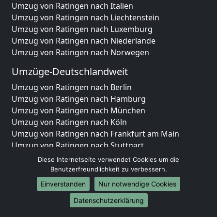
Umzug von Ratingen nach Italien
Umzug von Ratingen nach Liechtenstein
Umzug von Ratingen nach Luxemburg
Umzug von Ratingen nach Niederlande
Umzug von Ratingen nach Norwegen
Umzüge-Deutschlandweit
Umzug von Ratingen nach Berlin
Umzug von Ratingen nach Hamburg
Umzug von Ratingen nach München
Umzug von Ratingen nach Köln
Umzug von Ratingen nach Frankfurt am Main
Umzug von Ratingen nach Stuttgart
Umzug von Ratingen nach Düsseldorf
Diese Internetseite verwendet Cookies um die
Umzug von Ratingen nach Leipzig
Benutzerfreundlichkeit zu verbessern.
Umzug von Ratingen nach Dortmund
Einverstanden
Nur notwendige Cookies
Umzug von Ratingen nach Essen
Datenschutzerklärung
Umzug von Ratingen nach Bremen
Umzug von Ratingen nach Dresden