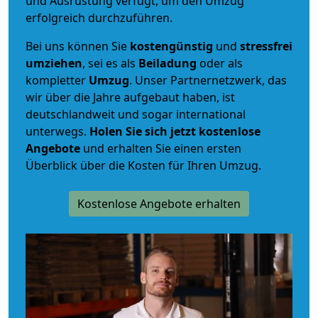
und Ausrüstung verfügt, um den Umzug
erfolgreich durchzuführen.
Bei uns können Sie
kostengünstig
und
stressfrei
umziehen
, sei es als
Beiladung
oder als
kompletter
Umzug
. Unser Partnernetzwerk, das
wir über die Jahre aufgebaut haben, ist
deutschlandweit und sogar international
unterwegs.
Holen Sie sich jetzt kostenlose
Angebote
und erhalten Sie einen ersten
Überblick über die Kosten für Ihren Umzug.
Kostenlose Angebote erhalten