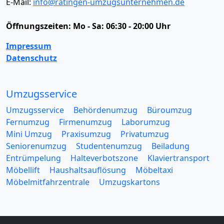
E-Mail:
info@ratingen-umzugsunternehmen.de
Öffnungszeiten:
Mo - Sa: 06:30 - 20:00 Uhr
Impressum
Datenschutz
Umzugsservice
Umzugsservice
Behördenumzug
Büroumzug
Fernumzug
Firmenumzug
Laborumzug
Mini Umzug
Praxisumzug
Privatumzug
Seniorenumzug
Studentenumzug
Beiladung
Entrümpelung
Halteverbotszone
Klaviertransport
Möbellift
Haushaltsauflösung
Möbeltaxi
Möbelmitfahrzentrale
Umzugskartons