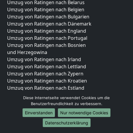
Umzug von Ratingen nach Belarus
Umzug von Ratingen nach Belgien
Umzug von Ratingen nach Bulgarien
Umzug von Ratingen nach Dänemark
Umzug von Ratingen nach England
Umzug von Ratingen nach Portugal
Umzug von Ratingen nach Bosnien
und Herzegowina
Umzug von Ratingen nach Irland
Umzug von Ratingen nach Lettland
Umzug von Ratingen nach Zypern
Umzug von Ratingen nach Kroatien
Umzug von Ratingen nach Estland
Umzug von Ratingen nach Finnland
Diese Internetseite verwendet Cookies um die
Umzug von Ratingen nach Frankreich
Benutzerfreundlichkeit zu verbessern.
Umzug von Ratingen nach Griechenland
Einverstanden
Nur notwendige Cookies
Umzug von Ratingen nach Italien
Umzug von Ratingen nach Liechtenstein
Datenschutzerklärung
Umzug von Ratingen nach Luxemburg