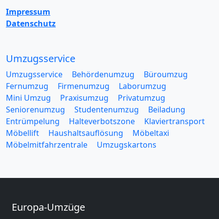
Impressum
Datenschutz
Umzugsservice
Umzugsservice
Behördenumzug
Büroumzug
Fernumzug
Firmenumzug
Laborumzug
Mini Umzug
Praxisumzug
Privatumzug
Seniorenumzug
Studentenumzug
Beiladung
Entrümpelung
Halteverbotszone
Klaviertransport
Möbellift
Haushaltsauflösung
Möbeltaxi
Möbelmitfahrzentrale
Umzugskartons
Europa-Umzüge