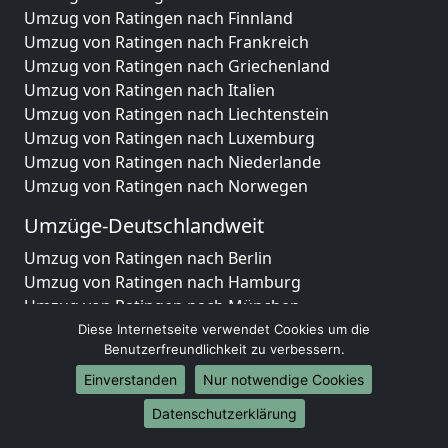
Umzug von Ratingen nach Finnland
Umzug von Ratingen nach Frankreich
Umzug von Ratingen nach Griechenland
Umzug von Ratingen nach Italien
Umzug von Ratingen nach Liechtenstein
Umzug von Ratingen nach Luxemburg
Umzug von Ratingen nach Niederlande
Umzug von Ratingen nach Norwegen
Umzüge-Deutschlandweit
Umzug von Ratingen nach Berlin
Umzug von Ratingen nach Hamburg
Umzug von Ratingen nach München
Umzug von Ratingen nach Köln
Diese Internetseite verwendet Cookies um die
Benutzerfreundlichkeit zu verbessern.
Umzug von Ratingen nach Frankfurt am Main
Umzug von Ratingen nach Stuttgart
Einverstanden
Nur notwendige Cookies
Umzug von Ratingen nach Düsseldorf
Datenschutzerklärung
Umzug von Ratingen nach Leipzig