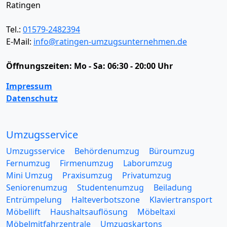
Ratingen
Tel.:
01579-2482394
E-Mail:
info@ratingen-umzugsunternehmen.de
Öffnungszeiten:
Mo - Sa: 06:30 - 20:00 Uhr
Impressum
Datenschutz
Umzugsservice
Umzugsservice
Behördenumzug
Büroumzug
Fernumzug
Firmenumzug
Laborumzug
Mini Umzug
Praxisumzug
Privatumzug
Seniorenumzug
Studentenumzug
Beiladung
Entrümpelung
Halteverbotszone
Klaviertransport
Möbellift
Haushaltsauflösung
Möbeltaxi
Möbelmitfahrzentrale
Umzugskartons