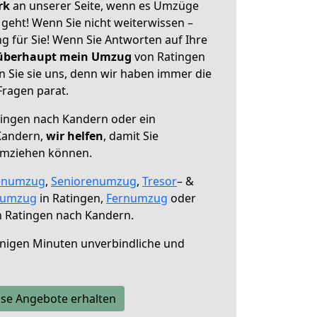
erk
an unserer Seite, wenn es Umzüge
geht! Wenn Sie nicht weiterwissen –
ng für Sie! Wenn Sie Antworten auf Ihre
 überhaupt mein Umzug
von Ratingen
 Sie sie uns, denn wir haben immer die
Fragen parat.
ingen nach Kandern oder ein
Kandern,
wir helfen
, damit Sie
umziehen können.
enumzug
,
Seniorenumzug
,
Tresor
– &
numzug
in Ratingen,
Fernumzug
oder
 Ratingen nach Kandern.
nigen Minuten unverbindliche und
se Angebote erhalten