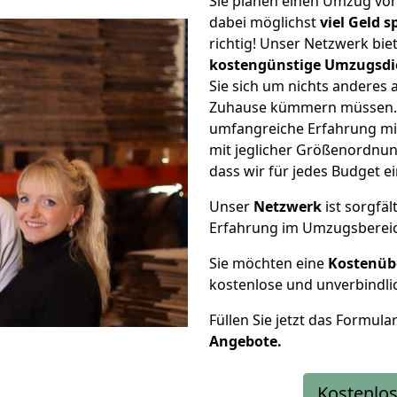
Sie planen einen Umzug vo
dabei möglichst
viel Geld 
richtig! Unser Netzwerk bi
kostengünstige Umzugsdi
Sie sich um nichts anderes 
Zuhause kümmern müssen. W
umfangreiche Erfahrung m
mit jeglicher Größenordnun
dass wir für jedes Budget 
Unser
Netzwerk
ist sorgfäl
Erfahrung im Umzugsberei
Sie möchten eine
Kostenüb
kostenlose und unverbindli
Füllen Sie jetzt das Formula
Angebote.
Kostenlos