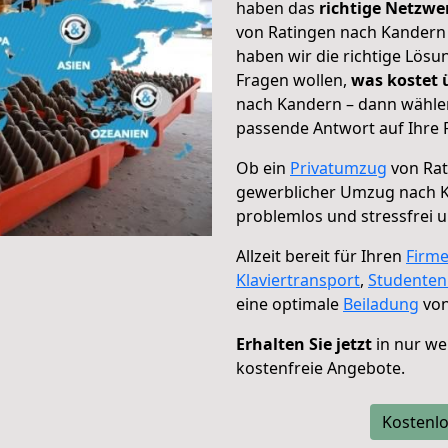
haben das
richtige Netzw
von Ratingen nach Kandern 
haben wir die richtige Lösu
Fragen wollen,
was kostet
nach Kandern – dann wählen
passende Antwort auf Ihre 
Ob ein
Privatumzug
von Rat
gewerblicher Umzug nach 
problemlos und stressfrei 
Allzeit bereit für Ihren
Firm
Klaviertransport
,
Studente
eine optimale
Beiladung
von
Erhalten Sie jetzt
in nur we
kostenfreie Angebote.
Kostenlo