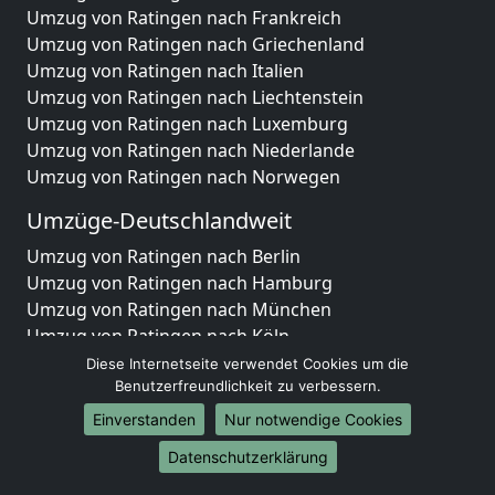
Umzug von Ratingen nach Frankreich
Umzug von Ratingen nach Griechenland
Umzug von Ratingen nach Italien
Umzug von Ratingen nach Liechtenstein
Umzug von Ratingen nach Luxemburg
Umzug von Ratingen nach Niederlande
Umzug von Ratingen nach Norwegen
Umzüge-Deutschlandweit
Umzug von Ratingen nach Berlin
Umzug von Ratingen nach Hamburg
Umzug von Ratingen nach München
Umzug von Ratingen nach Köln
Umzug von Ratingen nach Frankfurt am Main
Diese Internetseite verwendet Cookies um die
Umzug von Ratingen nach Stuttgart
Benutzerfreundlichkeit zu verbessern.
Umzug von Ratingen nach Düsseldorf
Einverstanden
Nur notwendige Cookies
Umzug von Ratingen nach Leipzig
Datenschutzerklärung
Umzug von Ratingen nach Dortmund
Umzug von Ratingen nach Essen