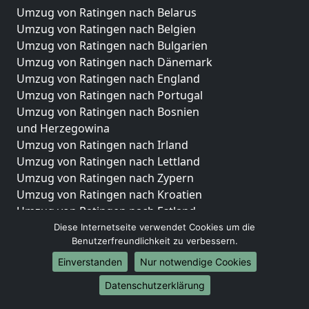
Umzug von Ratingen nach Belarus
Umzug von Ratingen nach Belgien
Umzug von Ratingen nach Bulgarien
Umzug von Ratingen nach Dänemark
Umzug von Ratingen nach England
Umzug von Ratingen nach Portugal
Umzug von Ratingen nach Bosnien
und Herzegowina
Umzug von Ratingen nach Irland
Umzug von Ratingen nach Lettland
Umzug von Ratingen nach Zypern
Umzug von Ratingen nach Kroatien
Umzug von Ratingen nach Estland
Umzug von Ratingen nach Finnland
Diese Internetseite verwendet Cookies um die
Benutzerfreundlichkeit zu verbessern.
Umzug von Ratingen nach Frankreich
Umzug von Ratingen nach Griechenland
Einverstanden
Nur notwendige Cookies
Umzug von Ratingen nach Italien
Datenschutzerklärung
Umzug von Ratingen nach Liechtenstein