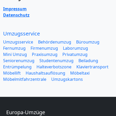
Impressum
Datenschutz
Umzugsservice
Umzugsservice
Behördenumzug
Büroumzug
Fernumzug
Firmenumzug
Laborumzug
Mini Umzug
Praxisumzug
Privatumzug
Seniorenumzug
Studentenumzug
Beiladung
Entrümpelung
Halteverbotszone
Klaviertransport
Möbellift
Haushaltsauflösung
Möbeltaxi
Möbelmitfahrzentrale
Umzugskartons
Europa-Umzüge