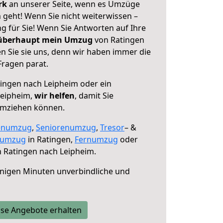
erk
an unserer Seite, wenn es Umzüge
 geht! Wenn Sie nicht weiterwissen –
ng für Sie! Wenn Sie Antworten auf Ihre
 überhaupt mein Umzug
von Ratingen
n Sie sie uns, denn wir haben immer die
Fragen parat.
ingen nach Leipheim oder ein
Leipheim,
wir helfen
, damit Sie
umziehen können.
enumzug
,
Seniorenumzug
,
Tresor
– &
numzug
in Ratingen,
Fernumzug
oder
 Ratingen nach Leipheim.
nigen Minuten unverbindliche und
se Angebote erhalten