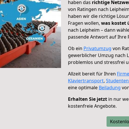
haben das
richtige Netzw
von Ratingen nach Leipheim
haben wir die richtige Lösu
Fragen wollen,
was kostet
nach Leipheim – dann wähle
passende Antwort auf Ihre 
Ob ein
Privatumzug
von Rat
gewerblicher Umzug nach 
problemlos und stressfrei 
Allzeit bereit für Ihren
Firm
Klaviertransport
,
Studente
eine optimale
Beiladung
von
Erhalten Sie jetzt
in nur we
kostenfreie Angebote.
Kostenlo