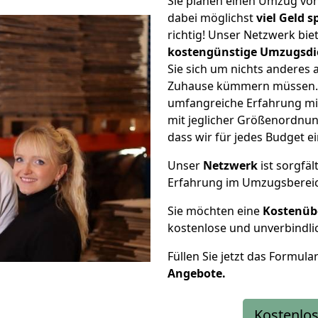
Sie planen einen Umzug vo
dabei möglichst
viel Geld 
richtig! Unser Netzwerk bi
kostengünstige Umzugsdi
Sie sich um nichts anderes 
Zuhause kümmern müssen. W
umfangreiche Erfahrung mi
mit jeglicher Größenordnun
dass wir für jedes Budget 
Unser
Netzwerk
ist sorgfäl
Erfahrung im Umzugsberei
Sie möchten eine
Kostenüb
kostenlose und unverbindli
Füllen Sie jetzt das Formula
Angebote.
Kostenlos