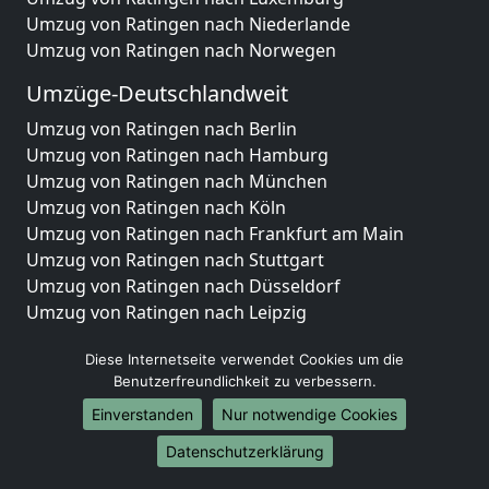
Umzug von Ratingen nach Niederlande
Umzug von Ratingen nach Norwegen
Umzüge-Deutschlandweit
Umzug von Ratingen nach Berlin
Umzug von Ratingen nach Hamburg
Umzug von Ratingen nach München
Umzug von Ratingen nach Köln
Umzug von Ratingen nach Frankfurt am Main
Umzug von Ratingen nach Stuttgart
Umzug von Ratingen nach Düsseldorf
Umzug von Ratingen nach Leipzig
Umzug von Ratingen nach Dortmund
Diese Internetseite verwendet Cookies um die
Umzug von Ratingen nach Essen
Benutzerfreundlichkeit zu verbessern.
Umzug von Ratingen nach Bremen
Umzug von Ratingen nach Dresden
Einverstanden
Nur notwendige Cookies
Umzug von Ratingen nach Hannover
Datenschutzerklärung
Umzug von Ratingen nach Nürnberg