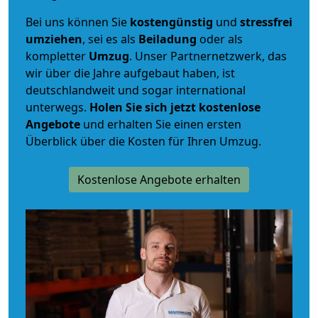
Bei uns können Sie
kostengünstig
und
stressfrei
umziehen
, sei es als
Beiladung
oder als
kompletter
Umzug
. Unser Partnernetzwerk, das
wir über die Jahre aufgebaut haben, ist
deutschlandweit und sogar international
unterwegs.
Holen Sie sich jetzt kostenlose
Angebote
und erhalten Sie einen ersten
Überblick über die Kosten für Ihren Umzug.
Kostenlose Angebote erhalten