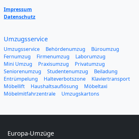
Impressum
Datenschutz
Umzugsservice
Umzugsservice
Behördenumzug
Büroumzug
Fernumzug
Firmenumzug
Laborumzug
Mini Umzug
Praxisumzug
Privatumzug
Seniorenumzug
Studentenumzug
Beiladung
Entrümpelung
Halteverbotszone
Klaviertransport
Möbellift
Haushaltsauflösung
Möbeltaxi
Möbelmitfahrzentrale
Umzugskartons
Europa-Umzüge