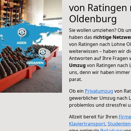
von Ratingen
Oldenburg
Sie wollen umziehen? Ob um
haben das
richtige Netzw
von Ratingen nach Lohne Ol
weiterwissen – haben wir di
Antworten auf Ihre Fragen 
Umzug
von Ratingen nach L
uns, denn wir haben immer 
parat.
Ob ein
Privatumzug
von Rat
gewerblicher Umzug nach 
problemlos und stressfrei 
Allzeit bereit für Ihren
Firm
Klaviertransport
,
Studente
eine optimale
Beiladung
von