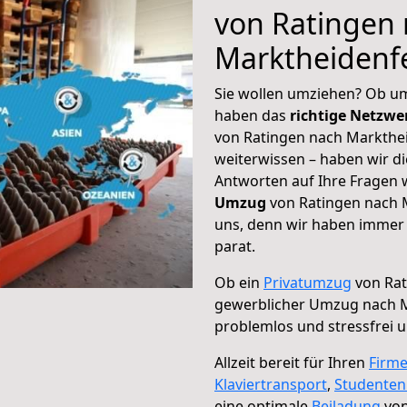
von Ratingen
Marktheidenf
Sie wollen umziehen? Ob um
haben das
richtige Netzw
von Ratingen nach Markthei
weiterwissen – haben wir di
Antworten auf Ihre Fragen 
Umzug
von Ratingen nach M
uns, denn wir haben immer 
parat.
Ob ein
Privatumzug
von Rat
gewerblicher Umzug nach M
problemlos und stressfrei 
Allzeit bereit für Ihren
Firm
Klaviertransport
,
Studente
eine optimale
Beiladung
von