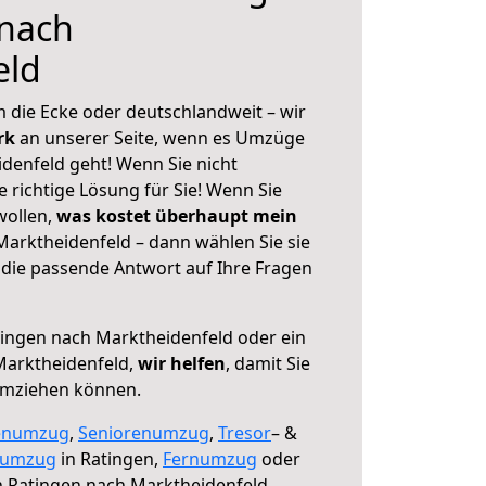
 nach
eld
 die Ecke oder deutschlandweit – wir
erk
an unserer Seite, wenn es Umzüge
denfeld geht! Wenn Sie nicht
e richtige Lösung für Sie! Wenn Sie
wollen,
was kostet überhaupt mein
arktheidenfeld – dann wählen Sie sie
die passende Antwort auf Ihre Fragen
ingen nach Marktheidenfeld oder ein
arktheidenfeld,
wir helfen
, damit Sie
umziehen können.
enumzug
,
Seniorenumzug
,
Tresor
– &
numzug
in Ratingen,
Fernumzug
oder
 Ratingen nach Marktheidenfeld.