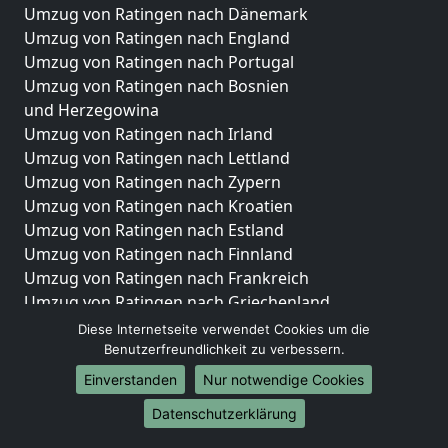
Umzug von Ratingen nach Dänemark
Umzug von Ratingen nach England
Umzug von Ratingen nach Portugal
Umzug von Ratingen nach Bosnien
und Herzegowina
Umzug von Ratingen nach Irland
Umzug von Ratingen nach Lettland
Umzug von Ratingen nach Zypern
Umzug von Ratingen nach Kroatien
Umzug von Ratingen nach Estland
Umzug von Ratingen nach Finnland
Umzug von Ratingen nach Frankreich
Umzug von Ratingen nach Griechenland
Umzug von Ratingen nach Italien
Diese Internetseite verwendet Cookies um die
Umzug von Ratingen nach Liechtenstein
Benutzerfreundlichkeit zu verbessern.
Umzug von Ratingen nach Luxemburg
Einverstanden
Nur notwendige Cookies
Umzug von Ratingen nach Niederlande
Datenschutzerklärung
Umzug von Ratingen nach Norwegen