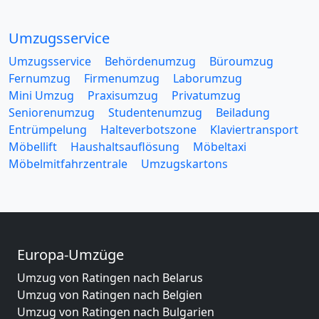
Umzugsservice
Umzugsservice
Behördenumzug
Büroumzug
Fernumzug
Firmenumzug
Laborumzug
Mini Umzug
Praxisumzug
Privatumzug
Seniorenumzug
Studentenumzug
Beiladung
Entrümpelung
Halteverbotszone
Klaviertransport
Möbellift
Haushaltsauflösung
Möbeltaxi
Möbelmitfahrzentrale
Umzugskartons
Europa-Umzüge
Umzug von Ratingen nach Belarus
Umzug von Ratingen nach Belgien
Umzug von Ratingen nach Bulgarien