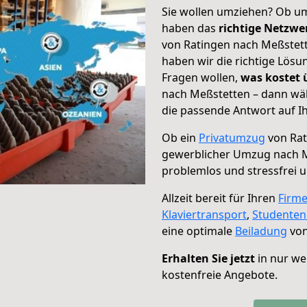
Sie wollen umziehen? Ob um
haben das
richtige Netzw
von Ratingen nach Meßstett
haben wir die richtige Lösu
Fragen wollen,
was kostet
nach Meßstetten – dann wäh
die passende Antwort auf Ih
Ob ein
Privatumzug
von Rat
gewerblicher Umzug nach 
problemlos und stressfrei 
Allzeit bereit für Ihren
Firm
Klaviertransport
,
Studente
eine optimale
Beiladung
von
Erhalten Sie jetzt
in nur we
kostenfreie Angebote.